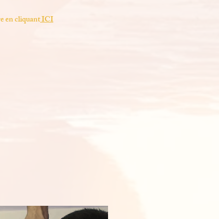
re en cliquant
ICI