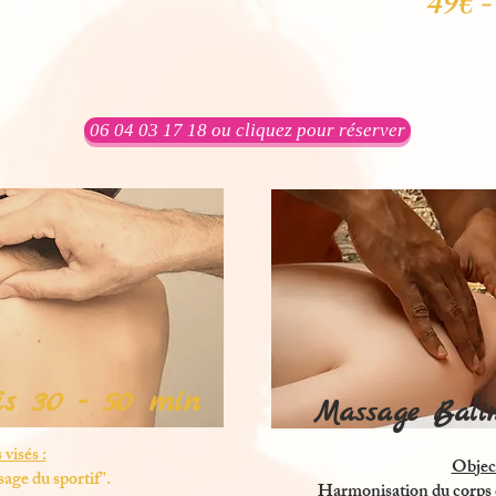
49€ - 
06 04 03 17 18 ou cliquez pour réserver
s 30 - 50 min
Massage Balin
 visés :
Object
age du sportif".
Harmonisation du corps et