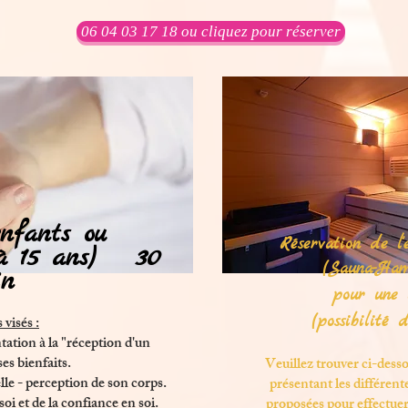
06 04 03 17 18 ou cliquez pour réserver
nfants ou
Réservation de l
 à 15 ans) 30
(Sauna-Ham
in
pour une 
(possibilité 
 visés :
tation à la "réception d'un
es bienfaits.
Veuillez trouver ci-dessou
le - perception de son corps.
présentant les différente
i et de la confiance en soi.
proposées pour effectuer