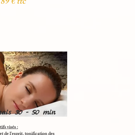
89 € ttc
ais
30 - 50 min
ifs visés :
 de l'esprit, tonification des