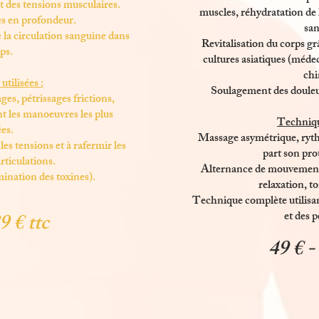
 des tensions musculaires.
muscles, réhydratation de 
s en profondeur.
san
 la circulation sanguine dans
Revitalisation du corps gr
rps.
cultures asiatiques (méde
chi
tilisées :
Soulagement des douleurs
ges, pétrissages frictions,
nt les manoeuvres les plus
Technique
ées.
Massage asymétrique, ryth
es tensions et à rafermir les
part son pro
articulations.
Alternance de mouvements
imination des toxines).
relaxation, to
Technique complète utilisant
et des 
9 € ttc
49 € -