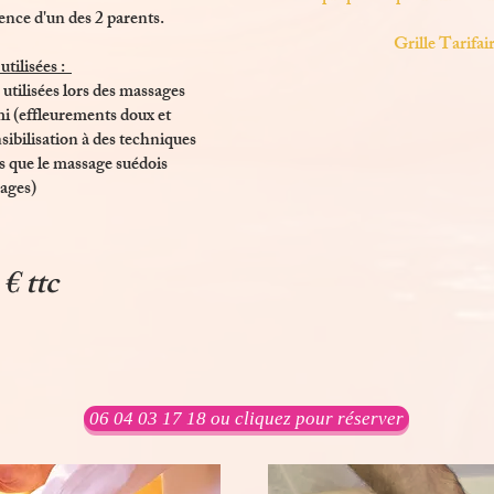
ence d'un des 2 parents
.
Grille Tarifai
tilisées :
tilisées lors des massages
 (effleurements doux et
sibilisation à des techniques
es que le massage suédois
sages)
€ ttc
06 04 03 17 18 ou cliquez pour réserver