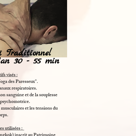
ï Traditionnel
 30 - 55 min
fs visés :
Yoga des Paresseux".
naux respiratoires.
ion sanguine et de la souplesse
t psychomotrice.
 musculaires et les tensions du
orps.
s utilisées :
gkok) inscrit au Patrimoine