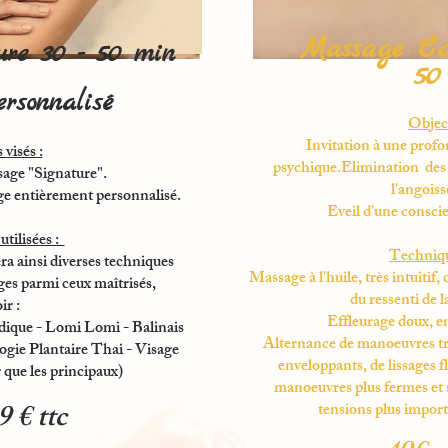
Massage Cal
ure
30 - 50 min
5
rsonnalisé
Object
Invitation à une profo
 visés :
psychique.Elimination des 
age "Signature".
l'angoisse
ge entièrement personnalisé.
Eveil d'une consci
tilisées :
Technique
ra ainsi diverses techniques
Massage à l'huile, très intuitif,
ges parmi ceux maîtrisés,
du ressenti de 
ir :
Effleurage doux, e
dique - Lomi Lomi - Balinais
Alternance de manoeuvres trè
ogie Plantaire Thai - Visage
enveloppants, de lissages f
 que les principaux)
manoeuvres plus fermes et s
9 € ttc
tensions plus import