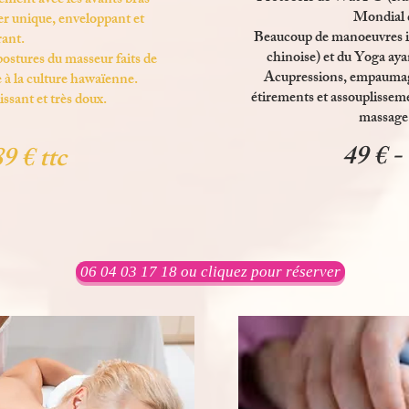
ement avec les avants bras
Mondial 
er unique, enveloppant et
Beaucoup de manoeuvres i
rant.
chinoise) et du Yoga ay
ostures du masseur faits de
Acupressions, empaumage
e à la culture hawaïenne.
étirements et assouplisseme
issant et très doux.
massage 
49 € -
89 € ttc
06 04 03 17 18 ou cliquez pour réserver