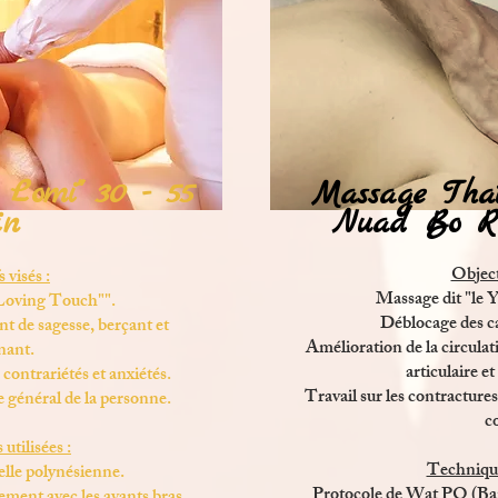
 Lomi" 30 - 55
Massage Tha
in
Nuad Bo Ran
Objecti
 visés :
Massage dit "le 
Loving Touch"".
Déblocage des ca
t de sagesse, berçant et
Amélioration de la circulat
nant.
articulaire e
contrariétés et anxiétés.
Travail sur les contractures
 général de la personne.
c
utilisées :
Technique
lle polynésienne
.
Protocole de Wat PO (Ban